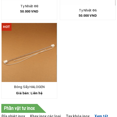
Ty Nhiệt Φ8
Ty Nhiệt Φ6
50.000
VND
50.000
VND
HOT
Bóng Sấy HALOGEN
Giá bán: Liên hệ
Phần vật tư inox
Đĩa nhiệt inox
Khay inox các loại
Tay khóa inox
Xem tất