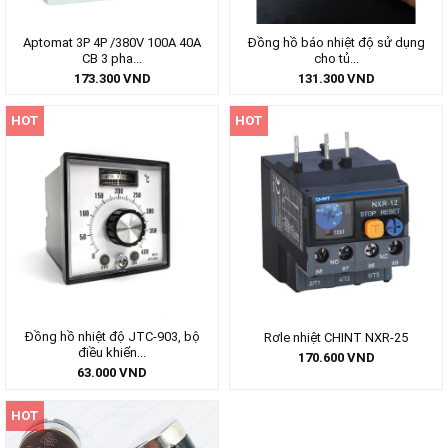
Aptomat 3P 4P /380V 100A 40A
Đồng hồ báo nhiệt độ sử dụng
CB 3 pha...
cho tủ...
173.300
VND
131.300
VND
HOT
HOT
Đồng hồ nhiệt độ JTC-903, bộ
Rơle nhiệt CHINT NXR-25
điều khiển...
170.600
VND
63.000
VND
HOT