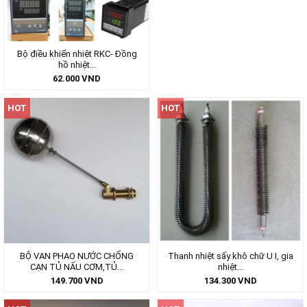
Bộ điều khiển nhiệt RKC- Đồng
hồ nhiệt...
62.000
VND
HOT
HOT
BỘ VAN PHAO NƯỚC CHỐNG
Thanh nhiệt sấy khô chữ U I, gia
CẠN TỦ NẤU CƠM,TỦ...
nhiệt...
149.700
VND
134.300
VND