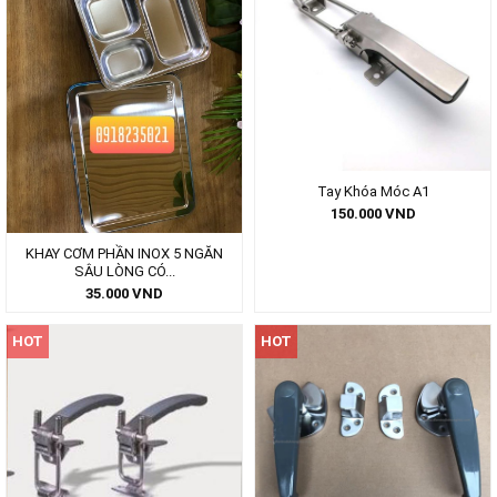
Tay Khóa Móc A1
150.000
VND
KHAY CƠM PHẦN INOX 5 NGĂN
SÂU LÒNG CÓ...
35.000
VND
HOT
HOT