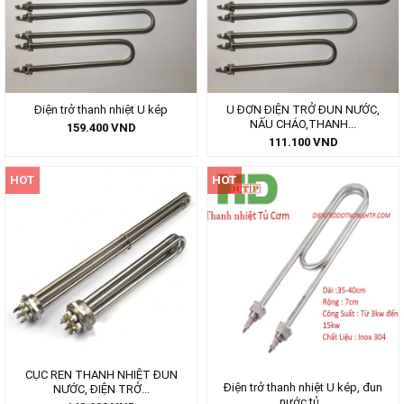
U ĐƠN ĐIỆN TRỞ ĐUN NƯỚC,
Điện trở thanh nhiệt U kép
NẤU CHÁO,THANH...
159.400
VND
111.100
VND
HOT
HOT
CỤC REN THANH NHIỆT ĐUN
Điện trở thanh nhiệt U kép, đun
NƯỚC, ĐIỆN TRỞ...
nước tủ...