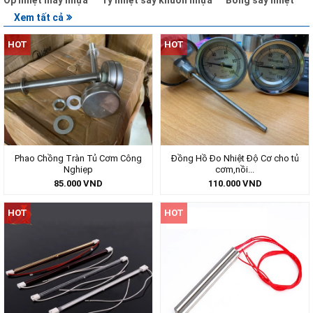
Ốp nhiệt máy nhựa
Ty nhiệt sấy khuôn nhựa
Bóng sấy nhiệt
Xem tất cả
HOT
HOT
Phao Chồng Tràn Tủ Cơm Công
Đồng Hồ Đo Nhiệt Độ Cơ cho tủ
Nghiẹp
cơm,nồi...
85.000
VND
110.000
VND
HOT
HOT