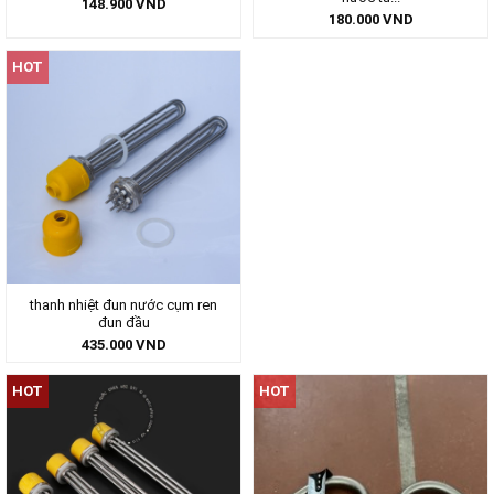
148.900
VND
180.000
VND
HOT
thanh nhiệt đun nước cụm ren
đun đầu
435.000
VND
HOT
HOT