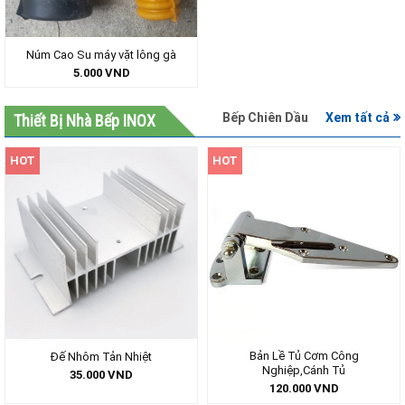
Núm Cao Su máy vặt lông gà
5.000
VND
Bếp Chiên Dầu
Xem tất cả
Thiết Bị Nhà Bếp INOX
HOT
HOT
Bản Lề Tủ Cơm Công
Đế Nhôm Tản Nhiệt
Nghiệp,Cánh Tủ
35.000
VND
120.000
VND