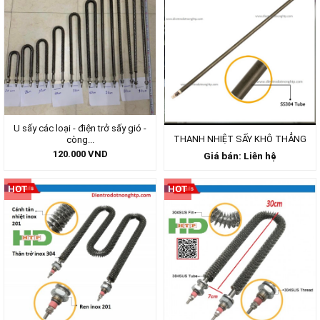
U sấy các loại - điện trở sấy gió -
THANH NHIỆT SẤY KHÔ THẲNG
còng...
120.000
VND
Giá bán: Liên hệ
HOT
HOT