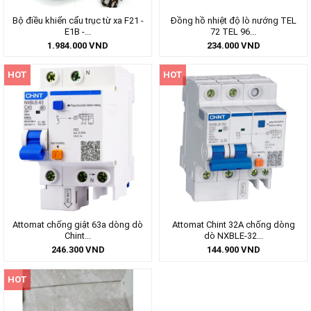
Bộ điều khiển cẩu trục từ xa F21 -
Đồng hồ nhiệt độ lò nướng TEL
E1B -...
72 TEL 96...
1.984.000
VND
234.000
VND
HOT
HOT
Attomat chống giật 63a dòng dò
Attomat Chint 32A chống dòng
Chint...
dò NXBLE-32...
246.300
VND
144.900
VND
HOT