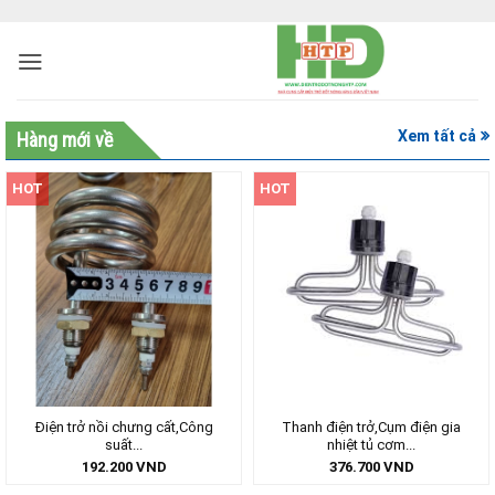
Xem tất cả
Hàng mới về
HOT
HOT
Điện trở nồi chưng cất,Công
Thanh điện trở,Cụm điện gia
suất...
nhiệt tủ cơm...
192.200
VND
376.700
VND