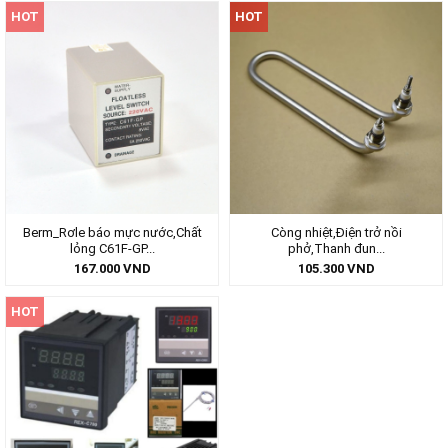
HOT
HOT
Berm_Rơle báo mực nước,Chất
Còng nhiệt,Điện trở nồi
lỏng C61F-GP...
phở,Thanh đun...
167.000
VND
105.300
VND
HOT