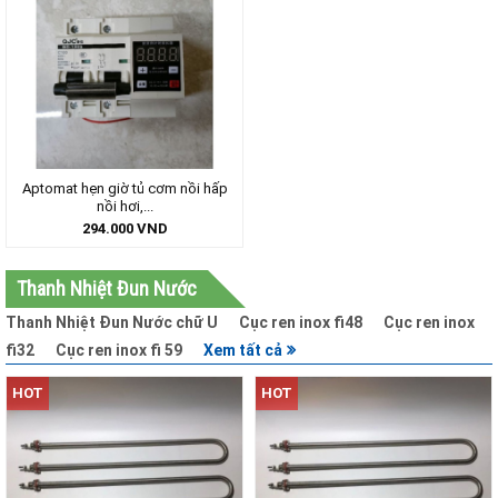
Aptomat hẹn giờ tủ cơm nồi hấp
nồi hơi,...
294.000
VND
Thanh Nhiệt Đun Nước
Thanh Nhiệt Đun Nước chữ U
Cục ren inox fi48
Cục ren inox
fi32
Cục ren inox fi 59
Xem tất cả
HOT
HOT