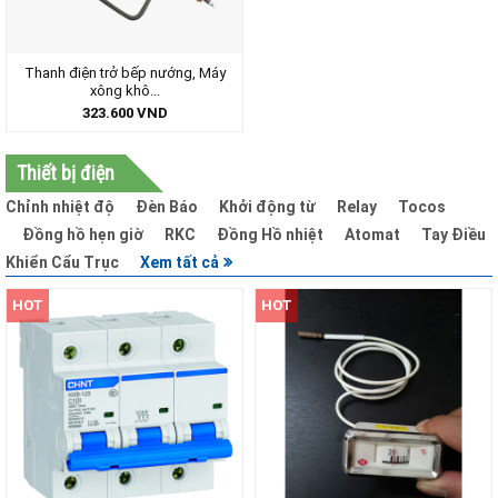
Thanh điện trở bếp nướng, Máy
xông khô...
323.600
VND
Thiết bị điện
Chỉnh nhiệt độ
Đèn Báo
Khởi động từ
Relay
Tocos
Đồng hồ hẹn giờ
RKC
Đồng Hồ nhiệt
Atomat
Tay Điều
Khiển Cẩu Trục
Xem tất cả
HOT
HOT