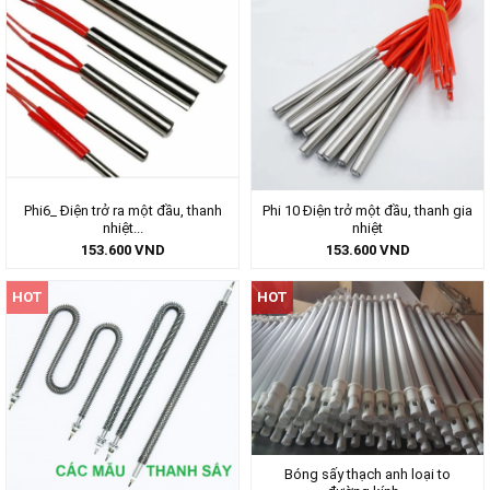
Phi6_ Điện trở ra một đầu, thanh
Phi 10 Điện trở một đầu, thanh gia
nhiệt...
nhiệt
153.600
VND
153.600
VND
HOT
HOT
Bóng sấy thạch anh loại to