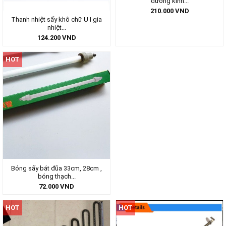
đường kính...
210.000
VND
Thanh nhiệt sấy khô chữ U I gia
nhiệt...
124.200
VND
HOT
Bóng sấy bát đũa 33cm, 28cm ,
bóng thạch...
72.000
VND
HOT
HOT