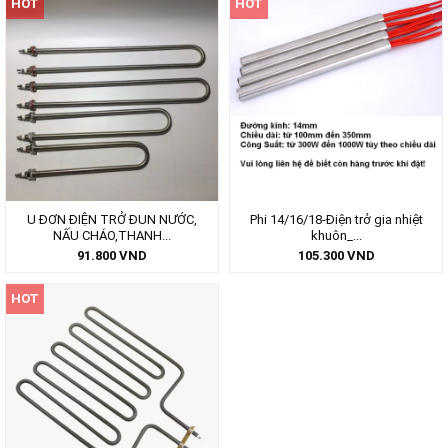
HOT
HOT
U ĐƠN ĐIỆN TRỞ ĐUN NƯỚC,
Phi 14/16/18-Điện trở gia nhiệt
NẤU CHÁO,THANH...
khuôn_...
91.800
VND
105.300
VND
HOT