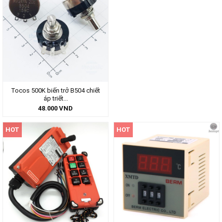
Tocos 500K biến trở B504 chiết
áp triết...
48.000
VND
HOT
HOT