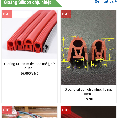
Xem tất cả
Gioăng Silicon chịu nhiệt
HOT
HOT
Gioăng M 18mm (lẻ theo mét), sử
dụng...
86.000
VND
Gioăng silicon chịu nhiệt Tủ nấu
cơm...
0
VND
HOT
HOT