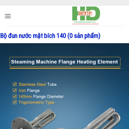
Bộ đun nước mặt bích 140 (0 sản phẩm)