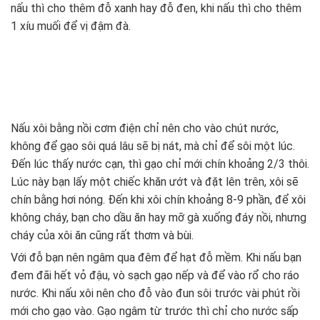
nấu thì cho thêm đỗ xanh hay đỗ đen, khi nấu thì cho thêm
1 xíu muối để vị đậm đà.
Nấu xôi bằng nồi cơm điện chỉ nên cho vào chút nước,
không để gạo sôi quá lâu sẽ bị nát, mà chỉ để sôi một lúc.
Đến lúc thấy nước cạn, thì gạo chỉ mới chín khoảng 2/3 thôi.
Lúc này bạn lấy một chiếc khăn ướt và đặt lên trên, xôi sẽ
chín bằng hơi nóng. Đến khi xôi chín khoảng 8-9 phần, để xôi
không cháy, bạn cho dầu ăn hay mỡ gà xuống đáy nồi, nhưng
cháy của xôi ăn cũng rất thơm và bùi.
Với đỗ bạn nên ngâm qua đêm để hạt đỗ mềm. Khi nấu bạn
đem đãi hết vỏ đậu, vò sạch gạo nếp và để vào rổ cho ráo
nước. Khi nấu xôi nên cho đỗ vào đun sôi trước vài phút rồi
mới cho gạo vào. Gạo ngâm từ trước thì chỉ cho nước sấp