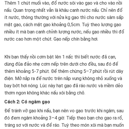
Thêm 1 chút muối vào, đổ nước sôi vào gạo và cho vào nồi
nấu. Quan trọng nhất vẫn là khâu canh nước nấu. Chỉ nên đổ
ít nước, thông thường với nửa kg gạo thì cho nước sâm sấp
mặt gạo, cách mặt gạo khoảng 0,5cm. Tuỳ theo lượng gạo
nhiều ít mà bạn canh chỉnh lượng nước, nếu gạo nhiều thì đổ
nước cao hơn một chút. Gạo nếp chín bằng hơi.
Khi bạn thấy nồi cơm bật lên 1 nấc thì biết nước đã cạn,
dùng đũa đảo nhẹ cơm nếp trên dưới cho đều, sau đó để
thêm khoảng 5-7 phút. Để thêm chừng 5–7 phút rồi rút dây
điện. Mở nắp ra để nước trên nắp vung không nhỏ xuống và
bay bớt hơi nóng. Lúc này hạt gạo đã ráo nước và mềm dẻo
thơm ngon không khác nấu xôi bằng chõ.
Cách 2: Có ngâm gạo
Để tránh vỡ gạo khi nấu, bạn nên vo gạo trước khi ngâm, sau
đó đem ngâm khoảng 3–4 giờ. Tiếp theo bạn cho gạo ra rổ,
tráng sơ với nước và để ráo. Tuỳ theo món xôi mà bạn muốn