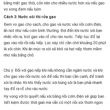
bằng mặt gạo thôi, cỏn nên cho nhiều nước hơn xíu nếu gạo
vo xong đem nấu luôn.
Cách 3: Nước sôi thì rửa gạo
Đem vo gạo cho sạch, cho gạo và nước vào nồi cơm điện,
ấn nút như nấu cơm bình thường. Đợi đến khi nước sôi bạn
nhấc nồi ra, trút gạo vào rổ cho ráo nước. Tiếp tục đổ lại
gạo vào nồi rồi nấu tiếp. Lúc này chỉ cần chờ khoảng 20 phút
là xôi chín. Khi ăn múc ra xôi sẽ khô và hạt nếp thơm mềm
như nấu bằng chõ.
Chú ý: Đối với gạo nếp khi nấu không cần ngâm nước và khi
cho gạo vào nồi nước sôi để nấu thì bạn cần canh, để tránh
xôi bị nhão thì khi thấy nước sôi bùng sôi là bạn phải nhanh
tay đổ ra rổ cho ráo nước.
Hy vọng với bí quyết nấu xôi bằng nồi cơm điện sẽ giúp bạn
tiết kiệm được thời gian mà vẫn có một nồi xôi thơm ngon.