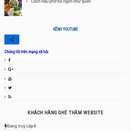
Cách nấu phở bò ngon như quán
KÊNH YOUTUBE
Chúng tôi trên mạng xã hội
KHÁCH HÀNG GHÉ THĂM WEBSITE
Đang truy cập
4