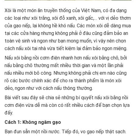
Xôi là một món ăn truyền thống của Việt Nam, có đa dạng
các loại như xôi trắng, xôi đỗ xanh, xôi gấc,… với vị dẻo thơm
của gạo nếp, lại không hề khó nấu. Các món xôi dễ dàng mua
tại các cửa hàng nhưng không phải ở đâu cũng đảm bảo an
toàn vệ sinh và ngon như bạn mong muốn, vì vậy nên chọn
cách nấu xôi tại nhà vừa tiết kiệm lại đảm bảo ngon miệng.
Nấu xôi bằng nồi cơm điện nhanh hơn nấu xôi bằng chõ, bởi
nấu bằng chõ thường mất nhiều thời gian và một lần phải
nấu nhiều mới bõ công. Nhưng không phải chị em nào cũng
rõ các bước chính xác để cho ra thành phẩm là món xôi
dẻo, ngon như với cách nấu thông thường.
Bài viết sau đây sẽ chia sẻ những bí quyết nấu xôi bằng nồi
cơm điện vừa dễ mà còn có rất nhiều cách để bạn chọn lựa
đấy.
Cách 1: Không ngâm gạo
Bạn đun sẵn một nồi nước. Tiếp đó, vo gạo nếp thật sạch.