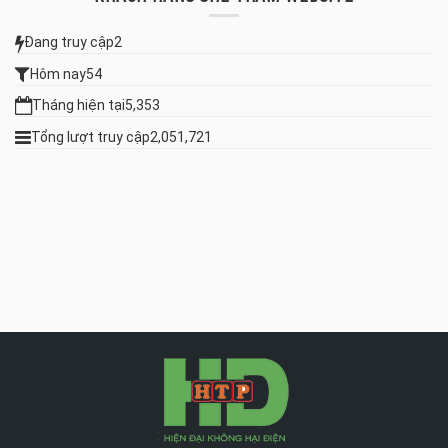
Đang truy cập
2
Hôm nay
54
Tháng hiện tại
5,353
Tổng lượt truy cập
2,051,721