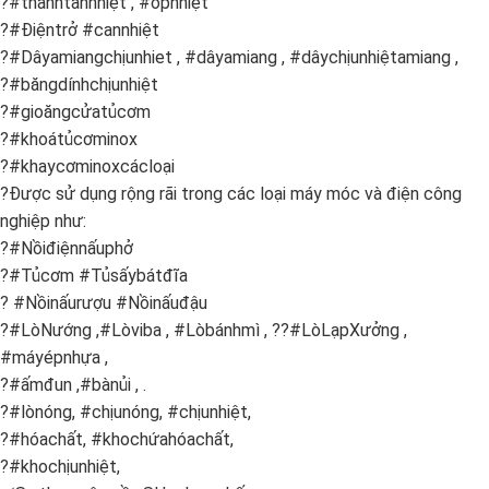
?#thanhtảnnhiệt , #ốpnhiệt
?#Điệntrở #cannhiệt
?#Dâyamiangchịunhiet , #dâyamiang , #dâychịunhiệtamiang ,
?#băngdínhchịunhiệt
?#gioăngcửatủcơm
?#khoátủcơminox
?#khaycơminoxcácloại
?Được sử dụng rộng rãi trong các loại máy móc và điện công
nghiệp như:
?#Nồiđiệnnấuphở
?#Tủcơm #Tủsấybátđĩa
? #Nồinấurượu #Nồinấuđậu
?#LòNướng ,#Lòviba , #Lòbánhmì , ??#LòLạpXưởng ,
#máyépnhựa ,
?#ấmđun ,#bànủi , .
?#lònóng, #chịunóng, #chịunhiệt,
?#hóachất, #khochứahóachất,
?#khochịunhiệt,