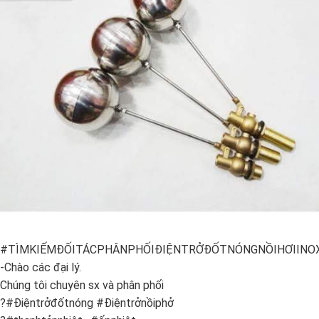
#TÌMKIẾMĐỐITÁCPHÂNPHỐIĐIỆNTRỞĐỐTNÓNGNỒIHƠIINO
-Chào các đại lý.
Chúng tôi chuyên sx và phân phối
?#Điệntrởđốtnóng #Điệntrởnồiphở