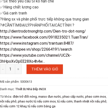
✅Sx theo yêu cầu Sl ko hạn chế
✅Hàng chất lượng cao
✅Giá cạnh tranh
?Hàng sx và phân phối trực tiếp không qua trung gian
?#CẦNTÌMĐẠILÝPHÂNPHỐITẠICÁCTỈNH ?
http://dientrodotnonghtp.com/Dien-tro-dot-nong/
https://www.facebook.com/0918235021.TuanTran/
https://www.instagram.com/trantuan.8487/
https://shopee.vn/shop/22664191/search
https://www.youtube.com/channel/UCZk-
3hHpoXvDpEE28Xo4h4w…
THÊM VÀO GIỎ
Mã sản phẩm:
S000613
Danh mục:
Thiết Bị Nhà Bếp INOX
Từ khóa:
điện trở đốt nóng
,
maiso đun nước
,
phao cấp nước
,
phao cơm inox
,
nồi nấu phở
,
phao nước tủ nấu cơm inox
,
tủ nấu cơm
,
thanh nhiệt nồi nấu phở
,
tủ nấu cơm 12 khay
,
tủ nấu cơm bằng ga