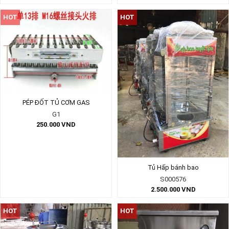
HOT
HOT
PÉP ĐỐT TỦ CƠM GAS
G1
250.000
VND
Tủ Hấp bánh bao
S000576
2.500.000
VND
HOT
HOT