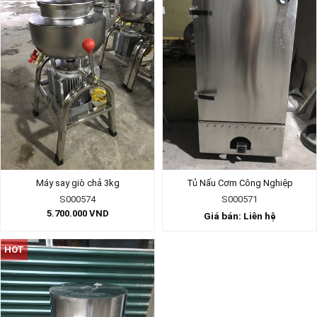
Máy say giò chả 3kg
Tủ Nấu Cơm Công Nghiệp
S000574
S000571
5.700.000
VND
Giá bán: Liên hệ
HOT