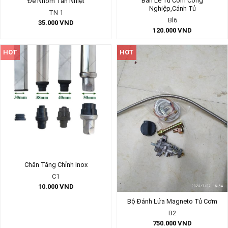
Bản Lề Tủ Cơm Công
Đế Nhôm Tản Nhiệt
Nghiệp,Cánh Tủ
TN 1
Bl6
35.000
VND
120.000
VND
HOT
HOT
Chân Tăng Chỉnh Inox
C1
10.000
VND
Bộ Đánh Lửa Magneto Tủ Cơm
B2
750.000
VND