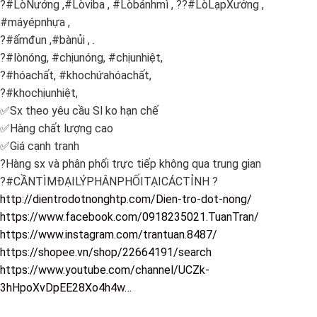
?#LòNướng ,#Lòviba , #Lòbánhmì , ??#LòLạpXưởng ,
#máyépnhựa ,
?#ấmđun ,#bànủi , .
?#lònóng, #chịunóng, #chịunhiệt,
?#hóachất, #khochứahóachất,
?#khochịunhiệt,
✅Sx theo yêu cầu Sl ko hạn chế
✅Hàng chất lượng cao
✅Giá cạnh tranh
?Hàng sx và phân phối trực tiếp không qua trung gian
?#CẦNTÌMĐẠILÝPHÂNPHỐITẠICÁCTỈNH ?
http://dientrodotnonghtp.com/Dien-tro-dot-nong/
https://www.facebook.com/0918235021.TuanTran/
https://www.instagram.com/trantuan.8487/
https://shopee.vn/shop/22664191/search
https://www.youtube.com/channel/UCZk-
3hHpoXvDpEE28Xo4h4w…