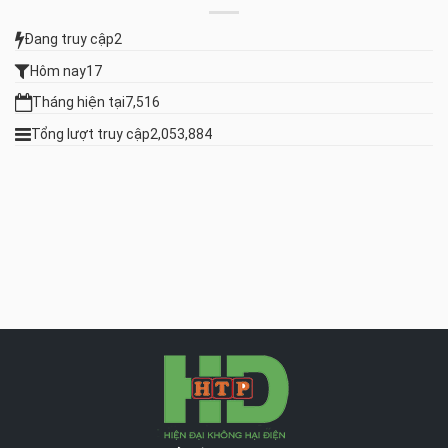
Đang truy cập
2
Hôm nay
17
Tháng hiện tại
7,516
Tổng lượt truy cập
2,053,884