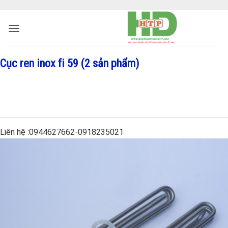
Cục ren inox fi 59 (2 sản phẩm)
Liên hệ :0944627662-0918235021