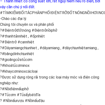
– Thanh nhiệt có công suất lớn, rất nguy hiểm nếu rò điện, bởi
vậy cần chú ý nối đất.
#TÌMKIẾMĐỐITÁCPHÂNPHỐIĐIỆNTRỞĐỐTNÓNGNỒIHƠIINO
-Chào các đại lý.
Chúng tôi chuyên sx và phân phối
?#Điệntrởđốtnóng #Điệntrởnồiphở
?#thanhtảnnhiệt , #ốpnhiệt
?#Điệntrở #cannhiệt
?#Dâyamiangchịunhiet , #dâyamiang , #dâychịunhiệtamiang ,
?#băngdínhchịunhiệt
?#gioăngcửatủcơm
?#khoátủcơminox
?#khaycơminoxcácloại
?Được sử dụng rộng rãi trong các loại máy móc và điện công
nghiệp như:
?#Nồiđiệnnấuphở
?#Tủcơm #Tủsấybátđĩa
? #Nồinấurượu #Nồinấuđậu