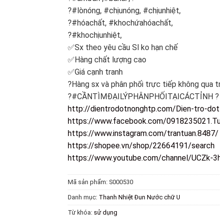
?#lònóng, #chịunóng, #chịunhiệt,
?#hóachất, #khochứahóachất,
?#khochịunhiệt,
✅Sx theo yêu cầu Sl ko hạn chế
✅Hàng chất lượng cao
✅Giá cạnh tranh
?Hàng sx và phân phối trực tiếp không qua t
?#CẦNTÌMĐẠILÝPHÂNPHỐITẠICÁCTỈNH ?
http://dientrodotnonghtp.com/Dien-tro-do
https://www.facebook.com/0918235021.Tu
https://www.instagram.com/trantuan.8487/
https://shopee.vn/shop/22664191/search
https://www.youtube.com/channel/UCZk
Mã sản phẩm:
S000530
Danh mục:
Thanh Nhiệt Đun Nước chữ U
Từ khóa:
sử dụng