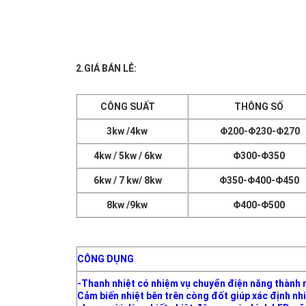
2.GIÁ BÁN LẺ:
CÔNG SUẤT
THÔNG SỐ
3kw /4kw
Φ200-Φ230-Φ270
4kw / 5kw / 6kw
Φ300-Φ350
6kw / 7 kw/ 8kw
Φ350-Φ400-Φ450
8kw /9kw
Φ400-Φ500
CÔNG DỤNG
-Thanh nhiệt có nhiệm vụ chuyển điện năng thành 
Cảm biến nhiệt bên trên còng đốt giúp xác định nhi