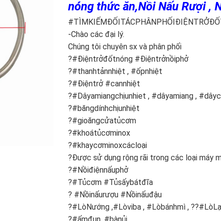
nóng thức ăn,Nồi Nấu Rượi , N
#TÌMKIẾMĐỐITÁCPHÂNPHỐIĐIỆNTRỞĐỐ
-Chào các đại lý.
Chúng tôi chuyên sx và phân phối
?#Điệntrởđốtnóng #Điệntrởnồiphở
?#thanhtảnnhiệt , #ốpnhiệt
?#Điệntrở #cannhiệt
?#Dâyamiangchịunhiet , #dâyamiang , #dâyc
?#băngdínhchịunhiệt
?#gioăngcửatủcơm
?#khoátủcơminox
?#khaycơminoxcácloại
?Được sử dụng rộng rãi trong các loại máy 
?#Nồiđiệnnấuphở
?#Tủcơm #Tủsấybátđĩa
? #Nồinấurượu #Nồinấuđậu
?#LòNướng ,#Lòviba , #Lòbánhmì , ??#LòL
?#ấmđun ,#bànủi , .