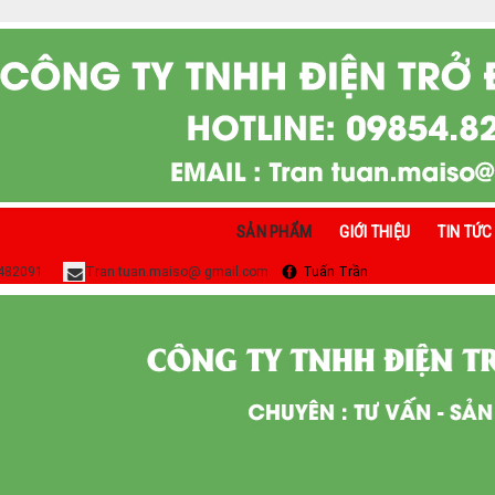
SẢN PHẨM
GIỚI THIỆU
TIN TỨC
482091
Tran tuan.maiso@ gmail.com
Tuấn Trần