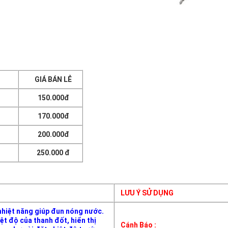
GIÁ BÁN LẺ
150.000đ
170.000đ
200.000đ
250.000 đ
LƯU Ý SỬ DỤNG
nhiệt năng giúp đun nóng nước.
ệt độ của thanh đốt, hiển thị
Cánh Báo :