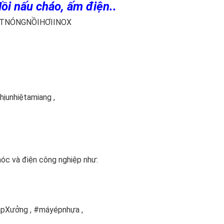
ồi nấu cháo, ấm điện..
TNÓNGNỒIHƠIINOX
hịunhiệtamiang ,
móc và điện công nghiệp như:
ạpXưởng , #máyépnhựa ,