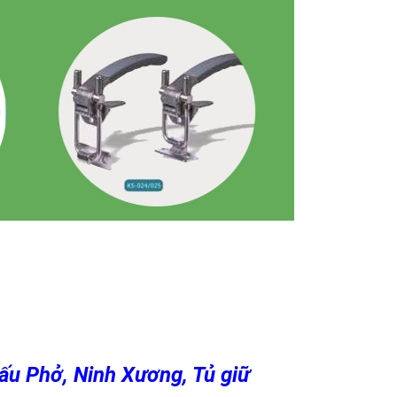
ấu Phở, Ninh Xương, Tủ giữ