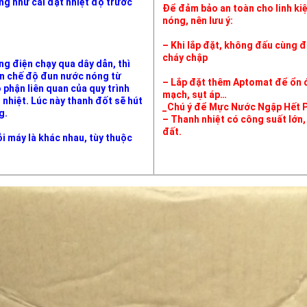
ng như cài đặt nhiệt độ trước
Để đảm bảo an toàn cho linh kiệ
nóng, nên lưu ý:
– Khi lắp đặt, không đấu cùng đ
cháy chập
ng điện chạy qua dây dẫn, thì
họn chế độ đun nước nóng từ
– Lắp đặt thêm Aptomat để ổn đị
 phận liên quan của quy trình
mạch, sụt áp…
nhiệt. Lúc này thanh đốt sẽ hút
_Chú ý để Mực Nước Ngập Hết P
g.
– Thanh nhiệt có công suất lớn, 
đất.
i máy là khác nhau, tùy thuộc