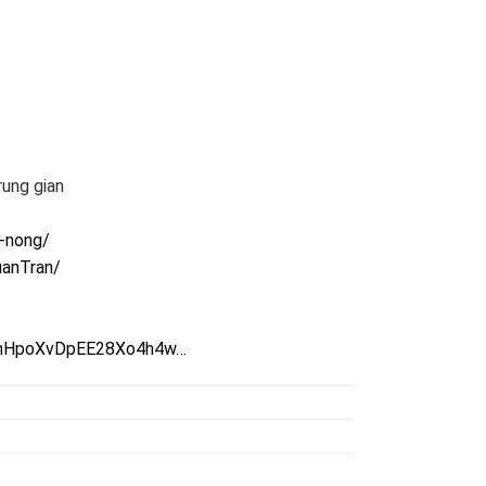
rung gian
t-nong/
anTran/
-3hHpoXvDpEE28Xo4h4w…