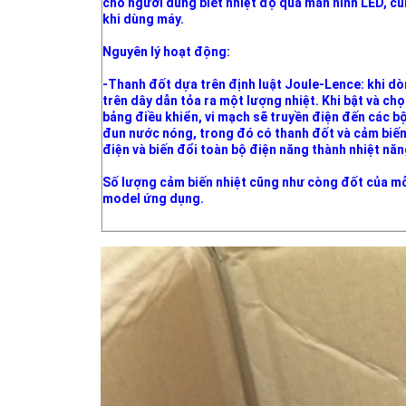
cho người dùng biết nhiệt độ qua màn hình LED, cũ
khi dùng máy.
Nguyên lý hoạt động:
-Thanh đốt dựa trên định luật Joule-Lence: khi dò
trên dây dẫn tỏa ra một lượng nhiệt. Khi bật và c
bảng điều khiển, vi mạch sẽ truyền điện đến các bộ
đun nước nóng, trong đó có thanh đốt và cảm biến 
điện và biến đổi toàn bộ điện năng thành nhiệt năn
Số lượng cảm biến nhiệt cũng như còng đốt của mỗ
model ứng dụng.