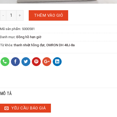
THÊM VÀO GIỎ
Mã sản phẩm:
S000581
Danh mục:
Đồng hồ hẹn giờ
Từ khóa:
thanh nhiệt hồng đạt
,
OMRON DH 48J-8a
MÔ TẢ
YÊU CẦU BÁO GIÁ