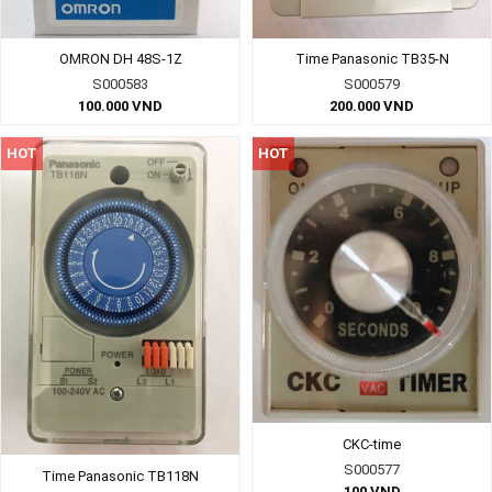
OMRON DH 48S-1Z
Time Panasonic TB35-N
S000583
S000579
100.000
VND
200.000
VND
HOT
HOT
CKC-time
S000577
Time Panasonic TB118N
100
VND