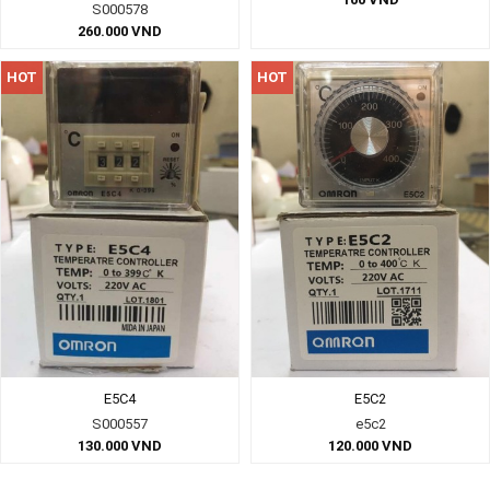
S000578
260.000
VND
HOT
HOT
E5C4
E5C2
S000557
e5c2
130.000
VND
120.000
VND